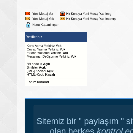
Yeni Mesaj Var
Hit Konuya Yeni Mesaj Yazılmış
Yeni Mesaj Yok
Hit Konuya Yeni Mesaj Yazılmamış
Konu Kapatılmıştır
Yetkileriniz
Konu Acma Yetkiniz
Yok
Cevap Yazma Yetkiniz
Yok
Eklenti Yükleme Yetkiniz
Yok
Mesajınızı Değiştirme Yetkiniz
Yok
BB code
is
Açık
Smileler
Açık
[IMG]
Kodları
Açık
HTML-Kodu
Kapalı
Forum Kuralları
Sitemiz bir " paylaşım " s
olan herkes
kontrol e