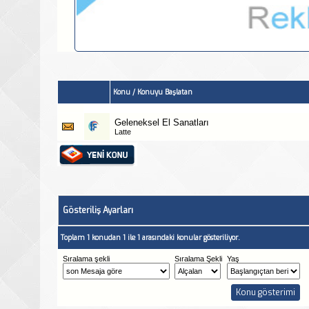
Konu
/
Konuyu Başlatan
Geleneksel El Sanatları
Latte
Gösteriliş Ayarları
Toplam 1 konudan 1 ile 1 arasındaki konular gösteriliyor.
Sıralama şekli
Sıralama Şekli
Yaş