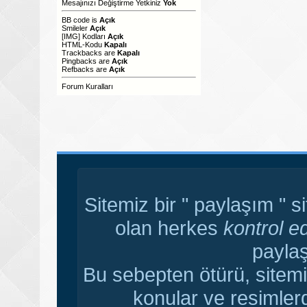
Mesajınızı Değiştirme Yetkiniz
Yok
BB code
is
Açık
Smileler
Açık
[IMG]
Kodları
Açık
HTML-Kodu
Kapalı
Trackbacks
are
Kapalı
Pingbacks
are
Açık
Refbacks
are
Açık
Forum Kuralları
Sitemiz bir " paylaşım " s
olan herkes
kontrol e
paylaş
Bu sebepten ötürü, sitemi
konular ve resimler