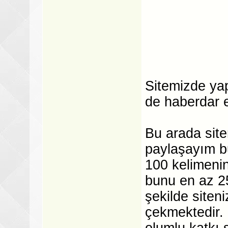
Sitemizde yap
de haberdar 
Bu arada site
paylaşayım bu
100 kelimenin
bunu en az 2
şekilde site
çekmektedir.
olumlu katkı