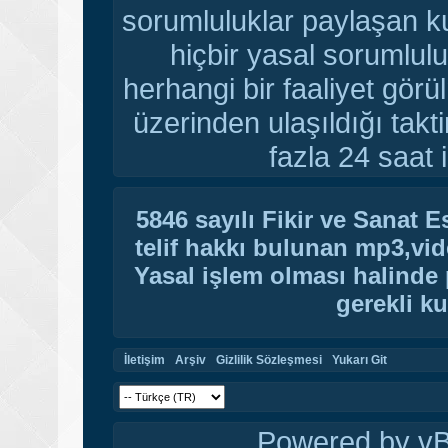
sorumluluklar paylaşan ku
hiçbir yasal sorumlulu
herhangi bir faaliyet gör
üzerinden ulaşıldığı tak
fazla 24 saat i
5846 sayılı Fikir ve Sanat 
telif hakkı bulunan mp3,vide
Yasal işlem olması halinde p
gerekli ku
İletişim
Arşiv
Gizlilik Sözleşmesi
Yukarı Git
Powered by vBu