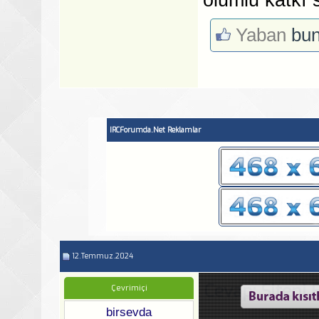
Yaban
bun
IRCForumda.Net Reklamlar
12.Temmuz.2024
Cevap: Siteni E
Çevrimiçi
birsevda