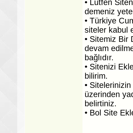
• Lütfen Site
demeniz yeter
• Türkiye Cu
siteler kabul 
• Sitemiz Bir 
devam edilmes
bağlıdır.
• Sitenizi Ekl
bilirim.
• Sitelerinizi
üzerinden ya
belirtiniz.
• Bol Site Ekl