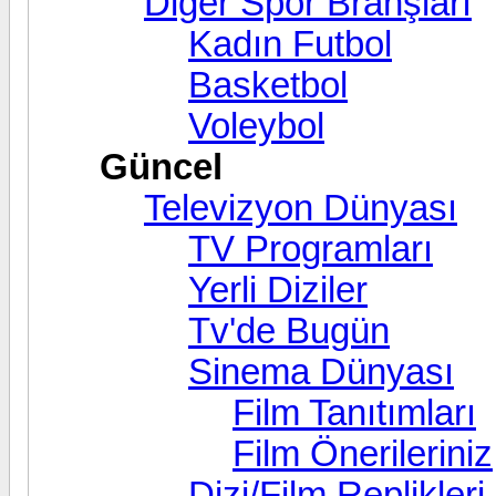
Diğer Spor Branşları
Kadın Futbol
Basketbol
Voleybol
Güncel
Televizyon Dünyası
TV Programları
Yerli Diziler
Tv'de Bugün
Sinema Dünyası
Film Tanıtımları
Film Önerileriniz
Dizi/Film Replikleri