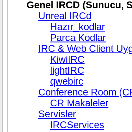
Genel IRCD (Sunucu, Se
Unreal IRCd
Hazır_kodlar
Parca Kodlar
IRC & Web Client Uyg
KiwiIRC
lightIRC
qwebirc
Conference Room (C
CR Makaleler
Servisler
IRCServices