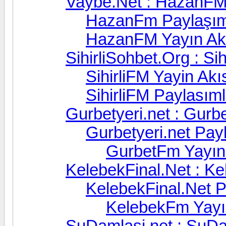
Vaybe.Net : HazanF
HazanFm Paylaşım
HazanFM Yayın Ak
SihirliSohbet.Org : Sih
SihirliFM Yayin Akı
SihirliFM Paylasıml
Gurbetyeri.net : Gur
Gurbetyeri.net Payl
GurbetFm Yayın
KelebekFinal.Net : K
KelebekFinal.Net P
KelebekFm Yayı
SuDamlasi.net : SuD