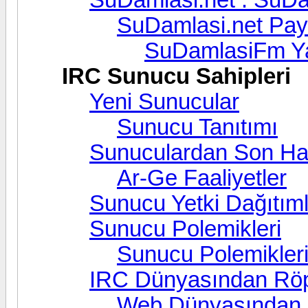
SuDamlasi.net Payl
SuDamlasiFm Ya
IRC Sunucu Sahipleri
Yeni Sunucular
Sunucu Tanıtımı
Sunuculardan Son Ha
Ar-Ge Faaliyetler
Sunucu Yetki Dağıtıml
Sunucu Polemikleri
Sunucu Polemikleri
IRC Dünyasından Röpo
Web Dünyasından R