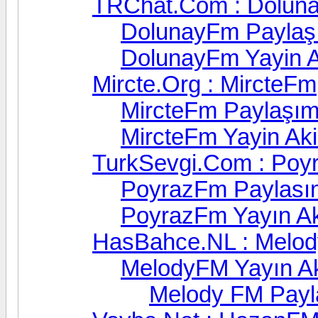
TRChat.Com : Dolun
DolunayFm Paylaşı
DolunayFm Yayin A
Mircte.Org : MircteFm
MircteFm Paylaşım
MircteFm Yayin Aki
TurkSevgi.Com : Po
PoyrazFm Paylasım
PoyrazFm Yayın Ak
HasBahce.NL : Melo
MelodyFM Yayın Ak
Melody FM Payl