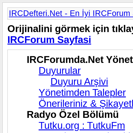
IRCDefteri.Net - En İyi IRCForum 
Orijinalini görmek için tıkla
IRCForum Sayfasi
IRCForumda.Net Yöne
Duyurular
Duyuru Arşivi
Yönetimden Talepler
Önerileriniz & Şikayetl
Radyo Özel Bölümü
Tutku.org : TutkuFm