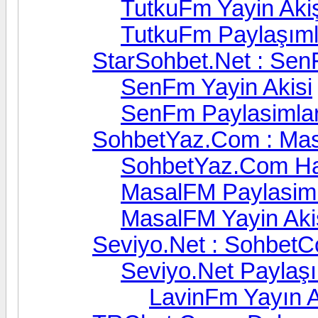
TutkuFm Yayin Akiş
TutkuFm Paylaşıml
StarSohbet.Net : Se
SenFm Yayin Akisi
SenFm Paylasimlar
SohbetYaz.Com : Ma
SohbetYaz.Com Ha
MasalFM Paylasiml
MasalFM Yayin Aki
Seviyo.Net : SohbetC
Seviyo.Net Paylaşı
LavinFm Yayın A